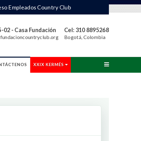
eso Empleados Country Club
5-02 - Casa Fundación
Cel: 310 8895268
fundacioncountryclub.org
Bogotá, Colombia
NTÁCTENOS
XXIX KERMÉS